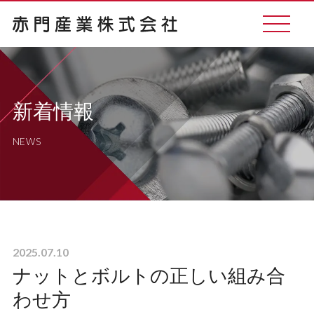
M
E
N
U
新着情報
赤門産業の強み
NEWS
取扱い商品
ご注文の流れ
2025.07.10
会社概要
ナットとボルトの正しい組み合
わせ方
採用情報