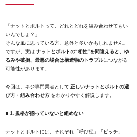
新着情報
「ナットとボルトって、どれとどれを組み合わせてもい
いんでしょ？」
お問い合わせ
そんな風に思っている方、意外と多いかもしれません。
ですが、実は
ナットとボルトの“相性”を間違えると、ゆ
るみや破損、最悪の場合は構造物のトラブル
につながる
プライバシポリシー
可能性があります。
サイトマップ
今回は、ネジ専門業者として
正しいナットとボルトの選
び方・組み合わせ方
をわかりやすく解説します。
■ 1. 規格が揃っていないと組めない
092-413-0233
営業時間：9:00～17:30 定休日：土日祝
ナットとボルトには、それぞれ「呼び径」「ピッチ」